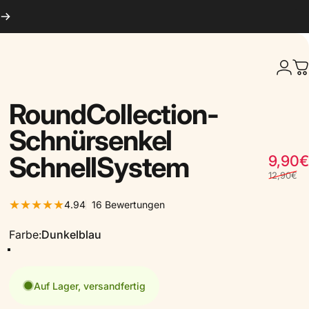
Logi
W
Round
Collection
-
Schnürsenkel
Schnell
System
9,90€
12,90€
16 Bewertungen insgesamt
4.94
16 Bewertungen
Farbe
Farbe:
Dunkelblau
Auf Lager, versandfertig