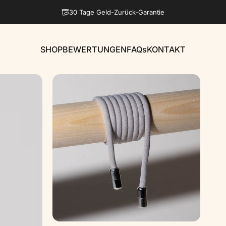
Pause Diashow
30 Tage Geld-Zurück-Garantie
SHOP
BEWERTUNGEN
FAQs
KONTAKT
SHOP
BEWERTUNGEN
FAQs
KONTAKT