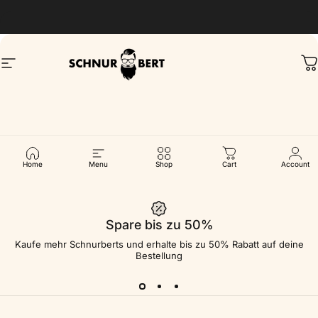
Direkt zum Inhalt
Pause Diashow
Spare bis zu 50%
Seitennavigation
Schnurbert
W
Home
Menu
Shop
Cart
Account
Spare bis zu 50%
Kaufe mehr Schnurberts und erhalte bis zu 50% Rabatt auf deine
Bestellung