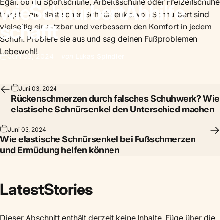
Egal, ob du Sportschuhe, Arbeitsschuhe oder Freizeitschuhe
wie
Schnurbert
Abhilfe
trägst – die elastischen Schnürsenkel von Schnurbert sind
schafft
vielseitig einsetzbar und verbessern den Komfort in jedem
Schuh. Probiere sie aus und sag deinen Fußproblemen
Lebewohl!
Juni 03, 2024
von
Lukas Spindler
Juni 03, 2024
Rückenschmerzen durch falsches Schuhwerk? Wie
elastische Schnürsenkel den Unterschied machen
Juni 03, 2024
Wie elastische Schnürsenkel bei Fußschmerzen
und Ermüdung helfen können
Latest
Stories
Dieser Abschnitt enthält derzeit keine Inhalte. Füge über die