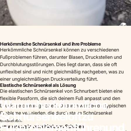
Herkömmliche Schnürsenkel und ihre Probleme
Herkömmliche Schnürsenkel können zu verschiedenen
Fußproblemen führen, darunter Blasen, Druckstellen und
Durchblutungsstörungen. Dies liegt daran, dass sie oft
unflexibel sind und nicht gleichmäßig nachgeben, was zu
einer ungleichmäßigen Druckverteilung führt.
Elastische Schnürsenkel als Lösung
Die elastischen Schnürsenkel von Schnurbert bieten eine
flexible Passform, die sich deinem Fuß anpasst und den
Warum
herkömmliche
Druck gleichmäßig verteilt. Dadurch werden die typischen
Schnürsenkel
oft
zu
Probleme vermieden, die durch starre Schnürsenkel
entstehen.
Fußproblemen
führen
und
Anwendung in verschiedenen Schuhen